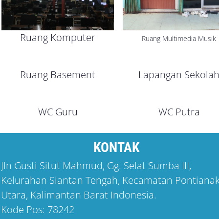
Ruang Komputer
Ruang Multimedia Musik
Ruang Basement
Lapangan Sekola
WC Guru
WC Putra
KONTAK
Jln Gusti Situt Mahmud, Gg. Selat Sumba III,
Kelurahan Siantan Tengah, Kecamatan Pontiana
Utara, Kalimantan Barat Indonesia.
Kode Pos: 78242